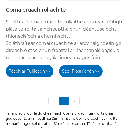
Corna cruach rollach te
Soláthraí corna cruach te-rollaithe ard-neart-réitigh
pláta te-rollta saincheaptha chun déantúsaíocht
thionsclaíoch a chumhachtú
Soláthraítear cornaí cruach te ar ardchaighdeán go
díreach ó stoc chun freastal ar riachtanais éagsúla
na n-earnálacha tógála, innealra agus fuinnimh
Féach ar Tuilleadh >>
Seol Fiosrúchán >>
«
1
»
Táimid ag tnúth le do cheannach Corna cruach fuar-rollta ónár
gcuideachta a rinneadh sa tSín - Yintu. Is Corna cruach fuar-rollta
monaróir agus soláthraí sa tSín é ár monarcha. Tá fáilte romhat ár