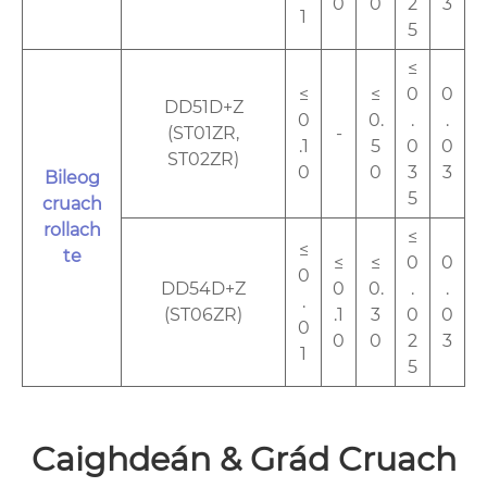
0
0
2
3
1
5
≤
≤
≤
0
0
DD51D+Z
0
0.
.
.
(ST01ZR,
-
.1
5
0
0
ST02ZR)
0
0
3
3
Bileog
5
cruach
rollach
≤
≤
te
≤
≤
0
0
0
DD54D+Z
0
0.
.
.
.
(ST06ZR)
.1
3
0
0
0
0
0
2
3
1
5
Caighdeán & Grád Cruach