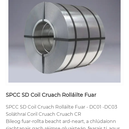
SPCC SD Coil Cruach Rolláilte Fuar
SPCC SD Coil Cruach Rolláilte Fuar - DC01 -DC03
Soláthraí Coril Cruach Cruach CR
Bileog fuar-rollta beacht ard-neart, a chlúdaíonn
riachtanais gach réimse gluaisteán, fearais tí, agus