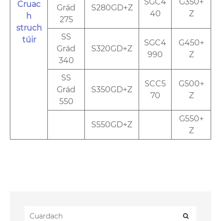
SGC4
G350+
Cruac
Grád
S280GD+Z
40
Z
h
275
struch
SS
túir
SGC4
G450+
Grád
S320GD+Z
990
Z
340
SS
SCC5
G500+
Grád
S350GD+Z
70
Z
550
G550+
S550GD+Z
Z