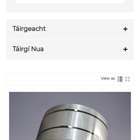
Táirgeacht
Táirgí Nua
View as