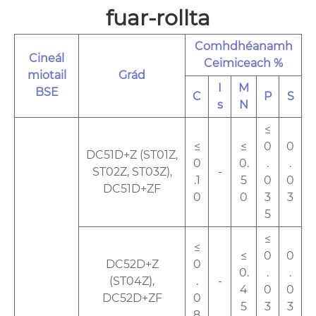
fuar-rollta
Comhdhéanamh
Cineál
Ceimiceach %
miotail
Grád
I
M
BSE
C
P
S
s
N
≤
≤
≤
0
0
DC51D+Z (ST01Z,
0
0.
.
.
ST02Z, ST03Z),
-
.1
5
0
0
DC51D+ZF
0
0
3
3
5
≤
≤
≤
0
0
DC52D+Z
0
0.
.
.
(ST04Z),
.
-
4
0
0
DC52D+ZF
0
5
3
3
8