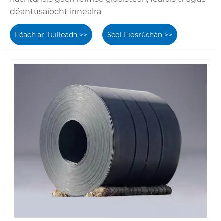
déantúsaíocht innealra
Féach ar Tuilleadh >>
Seol Fiosrúchán >>