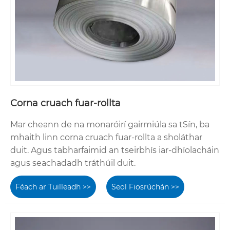
Corna cruach fuar-rollta
Mar cheann de na monaróirí gairmiúla sa tSín, ba
mhaith linn corna cruach fuar-rollta a sholáthar
duit. Agus tabharfaimid an tseirbhís iar-dhíolacháin
agus seachadadh tráthúil duit.
Féach ar Tuilleadh >>
Seol Fiosrúchán >>