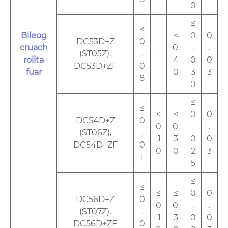
0
≤
≤
Bileog
≤
0
0
DC53D+Z
0
cruach
0.
.
.
(ST05Z),
.
-
rollta
4
0
0
DC53D+ZF
0
fuar
0
3
3
8
0
≤
≤
≤
≤
0
0
DC54D+Z
0
0
0.
.
.
(ST06Z),
.
.1
3
0
0
DC54D+ZF
0
0
0
2
3
1
5
≤
≤
≤
≤
0
0
DC56D+Z
0
0
0.
.
.
(ST07Z),
.
.1
3
0
0
DC56D+ZF
0