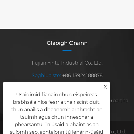
-úsáidtear iad?
Féach ar Tuilleadh >>
Glaoigh Orainn
Fujian Yintu Industrial Co., Ltd.
Soghluaiste:
+86-15924188878
X
R-phost:
steelexport2010@sina.com
Úsáidimid fianáin chun eispéireas
Seoladh:
Uimh.8, Bóthar Hongshan, Crios Forbartha
brabhsála níos fearr a thairiscint duit,
chun anailís a dhéanamh ar thrácht an
Zhangzhou, Cúige Fujian, an tSín
tsuímh agus chun inneachar a
phearsantú. Trí úsáid a bhaint as an
Cóipcheart © 2025 Fujian Yintu Industrial Co., Ltd.
suíomh seo, aontaíonn tú lenár n-úsáid