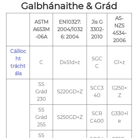
Galbhánaithe & Grád
AS-
ASTM
EN10327:
Jis G
NZS
A653M
2004/1032
3302-
4534-
-06A
6: 2004
2010
2006
Cáilíoc
ht
SGC
C
Dx51d+z
G1+z
trácht
C
ála
SS
SCC3
G250+
Grád
S220GD+Z
40
Z
230
SS
SCR
G330+l
Grád
S250GD+Z
C400
e
255
SS