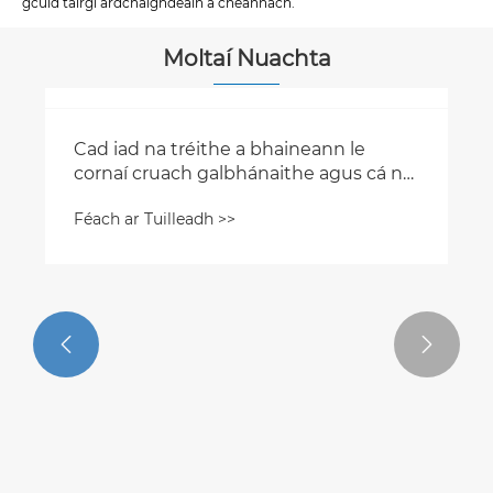
gcuid táirgí ardchaighdeáin a cheannach.
Moltaí Nuachta


Cad iad na tréithe a bhaineann le
cornaí cruach galbhánaithe agus cá n